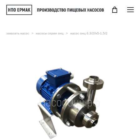
заказать насос
>
насосы серии онц
>
насос онц 6.3/20к5-1,5/2