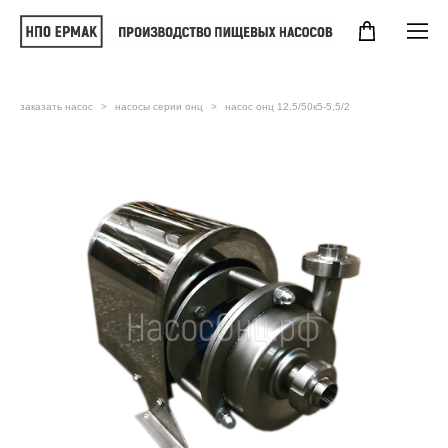
заказать насос
>
насосы серии онц
>
насос онц 12,5/50к5-5,5/2